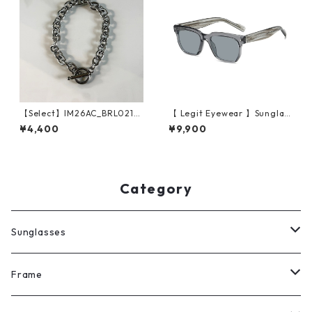
【Select】IM26AC_BRL021/
【 Legit Eyewear 】Sunglas
Toggle Anchor Chain Bracel
ses Sutoku (Grey/Grey)
¥4,400
¥9,900
et（Silver）
Category
Sunglasses
All
Frame