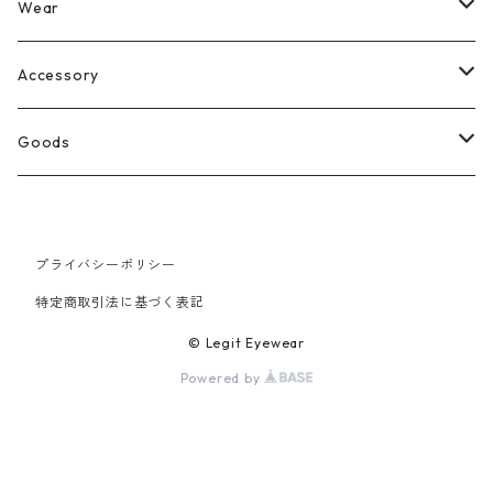
Legit Eyewear
ボストン
Wear
Select
ウェリントン
All
Accessory
スクエア
Tee
Ring
Goods
All
オーバル
L/S Tee
Necklace
All
プライバシーポリシー
Silver
ラウンド
Sewat
Bracelet
Cap
特定商取引法に基づく表記
Gold
SILVER
クラウンパント
Hoodie
Pierce
Hat
© Legit Eyewear
Powered by
GOLD
ブロー（サーモント）
Socks
Knit cap
ティアドロップ
Bag