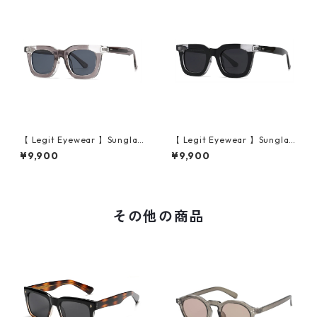
【 Legit Eyewear 】Sunglas
【 Legit Eyewear 】Sunglas
ses Konoe (Clear Grey/Gre
ses Konoe (Black Clear/Gre
¥9,900
¥9,900
y)
y)
その他の商品