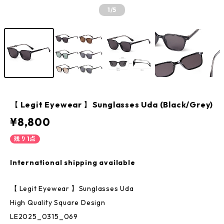
1
/5
【 Legit Eyewear 】Sunglasses Uda (Black/Grey)
¥8,800
残り1点
International shipping available
【 Legit Eyewear 】Sunglasses Uda
High Quality Square Design
LE2025_0315_069