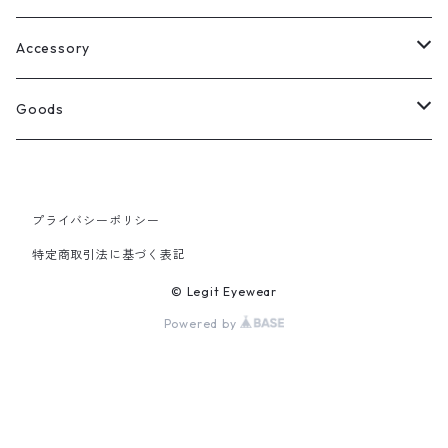
Select
ウェリントン
All
Accessory
スクエア
Tee
Ring
Goods
All
オーバル
L/S Tee
Necklace
All
プライバシーポリシー
Silver
ラウンド
Sewat
Bracelet
Cap
特定商取引法に基づく表記
Gold
SILVER
クラウンパント
Hoodie
Pierce
Hat
© Legit Eyewear
Powered by
GOLD
ブロー（サーモント）
Socks
Knit cap
ティアドロップ
Bag