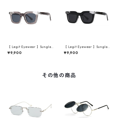
【 Legit Eyewear 】Sunglas
【 Legit Eyewear 】Sunglas
ses Konoe (Clear Grey/Gre
ses Konoe (Black Clear/Gre
¥9,900
¥9,900
y)
y)
その他の商品