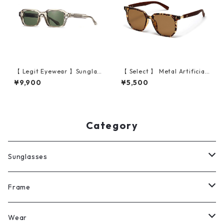
【 Legit Eyewear 】Sunglas
【 Select 】 Metal Artificial
ses Koken (Champagne/Gre
Wood Vintage Sunglasses
¥9,900
¥5,500
en)
(Leopard )
Category
Sunglasses
All
Frame
Legit Eyewear
ボストン
Wear